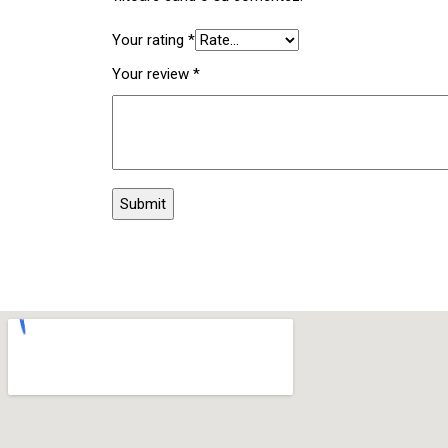
Your rating
*
Your review
*