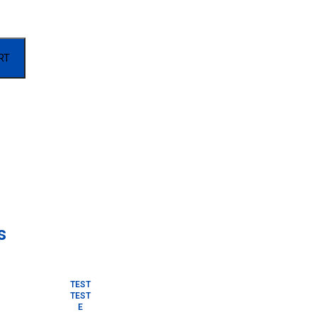
RT
s
TEST
TEST
E