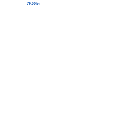
79,00
lei