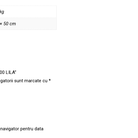
kg
 × 50 cm
800 LILA”
igatorii sunt marcate cu
*
 navigator pentru data