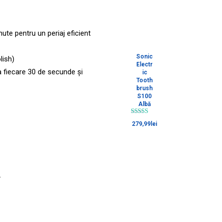
ute pentru un periaj eficient
Sonic
lish)
Electr
a fiecare 30 de secunde și
ic
Tooth
brush
S100
Albă
Rated
279,99
lei
5.00
out of 5
.