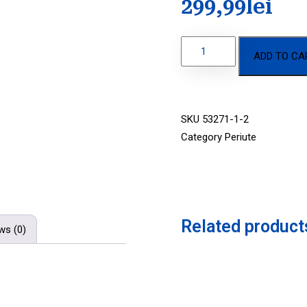
299,99
lei
ADD TO CA
SKU
53271-1-2
Category
Periute
Related product
ws (0)