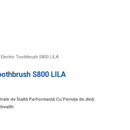
 Electric Toothbrush S800 LILA
Toothbrush S800 LILA
Orale de Înaltă Performanță Cu Periu
ța de dinți
thealth